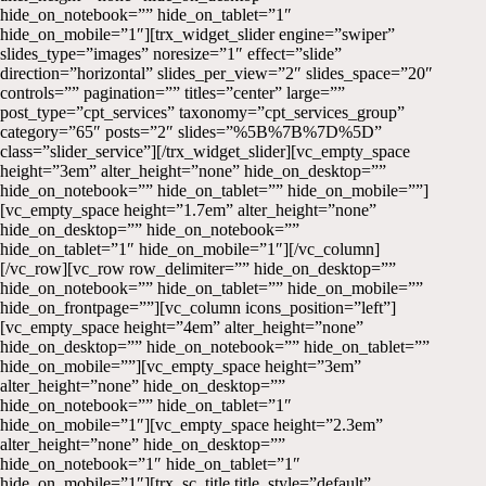
hide_on_notebook=”” hide_on_tablet=”1″
hide_on_mobile=”1″][trx_widget_slider engine=”swiper”
slides_type=”images” noresize=”1″ effect=”slide”
direction=”horizontal” slides_per_view=”2″ slides_space=”20″
controls=”” pagination=”” titles=”center” large=””
post_type=”cpt_services” taxonomy=”cpt_services_group”
category=”65″ posts=”2″ slides=”%5B%7B%7D%5D”
class=”slider_service”][/trx_widget_slider][vc_empty_space
height=”3em” alter_height=”none” hide_on_desktop=””
hide_on_notebook=”” hide_on_tablet=”” hide_on_mobile=””]
[vc_empty_space height=”1.7em” alter_height=”none”
hide_on_desktop=”” hide_on_notebook=””
hide_on_tablet=”1″ hide_on_mobile=”1″][/vc_column]
[/vc_row][vc_row row_delimiter=”” hide_on_desktop=””
hide_on_notebook=”” hide_on_tablet=”” hide_on_mobile=””
hide_on_frontpage=””][vc_column icons_position=”left”]
[vc_empty_space height=”4em” alter_height=”none”
hide_on_desktop=”” hide_on_notebook=”” hide_on_tablet=””
hide_on_mobile=””][vc_empty_space height=”3em”
alter_height=”none” hide_on_desktop=””
hide_on_notebook=”” hide_on_tablet=”1″
hide_on_mobile=”1″][vc_empty_space height=”2.3em”
alter_height=”none” hide_on_desktop=””
hide_on_notebook=”1″ hide_on_tablet=”1″
hide_on_mobile=”1″][trx_sc_title title_style=”default”