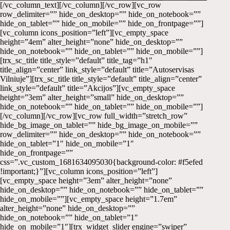
[/vc_column_text][/vc_column][/vc_row][vc_row
row_delimiter=”” hide_on_desktop=”” hide_on_notebook=””
hide_on_tablet=”” hide_on_mobile=”” hide_on_frontpage=””]
[vc_column icons_position=”left”][vc_empty_space
height=”4em” alter_height=”none” hide_on_desktop=””
hide_on_notebook=”” hide_on_tablet=”” hide_on_mobile=””]
[trx_sc_title title_style=”default” title_tag=”h1″
title_align=”center” link_style=”default” title=”Autoservisas
Vilniuje”][trx_sc_title title_style=”default” title_align=”center”
link_style=”default” title=”Akcijos”][vc_empty_space
height=”3em” alter_height=”small” hide_on_desktop=””
hide_on_notebook=”” hide_on_tablet=”” hide_on_mobile=””]
[/vc_column][/vc_row][vc_row full_width=”stretch_row”
hide_bg_image_on_tablet=”” hide_bg_image_on_mobile=””
row_delimiter=”” hide_on_desktop=”” hide_on_notebook=””
hide_on_tablet=”1″ hide_on_mobile=”1″
hide_on_frontpage=””
css=”.vc_custom_1681634095030{background-color: #f5efed
!important;}”][vc_column icons_position=”left”]
[vc_empty_space height=”3em” alter_height=”none”
hide_on_desktop=”” hide_on_notebook=”” hide_on_tablet=””
hide_on_mobile=””][vc_empty_space height=”1.7em”
alter_height=”none” hide_on_desktop=””
hide_on_notebook=”” hide_on_tablet=”1″
hide_on_mobile=”1″][trx_widget_slider engine=”swiper”