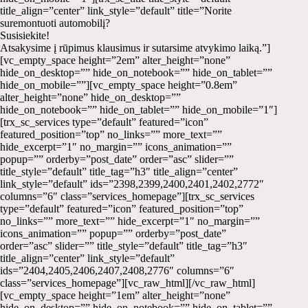
title_align=”center” link_style=”default” title=”Norite
suremontuoti automobilį?
Susisiekite!
Atsakysime į rūpimus klausimus ir sutarsime atvykimo laiką.”]
[vc_empty_space height=”2em” alter_height=”none”
hide_on_desktop=”” hide_on_notebook=”” hide_on_tablet=””
hide_on_mobile=””][vc_empty_space height=”0.8em”
alter_height=”none” hide_on_desktop=””
hide_on_notebook=”” hide_on_tablet=”” hide_on_mobile=”1″]
[trx_sc_services type=”default” featured=”icon”
featured_position=”top” no_links=”” more_text=””
hide_excerpt=”1″ no_margin=”” icons_animation=””
popup=”” orderby=”post_date” order=”asc” slider=””
title_style=”default” title_tag=”h3″ title_align=”center”
link_style=”default” ids=”2398,2399,2400,2401,2402,2772″
columns=”6″ class=”services_homepage”][trx_sc_services
type=”default” featured=”icon” featured_position=”top”
no_links=”” more_text=”” hide_excerpt=”1″ no_margin=””
icons_animation=”” popup=”” orderby=”post_date”
order=”asc” slider=”” title_style=”default” title_tag=”h3″
title_align=”center” link_style=”default”
ids=”2404,2405,2406,2407,2408,2776″ columns=”6″
class=”services_homepage”][vc_raw_html][/vc_raw_html]
[vc_empty_space height=”1em” alter_height=”none”
hide_on_desktop=”” hide_on_notebook=”” hide_on_tablet=””