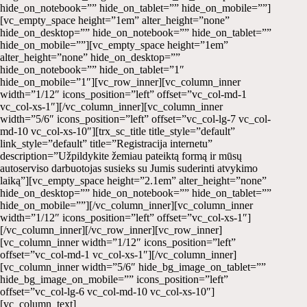
hide_on_notebook=”” hide_on_tablet=”” hide_on_mobile=””]
[vc_empty_space height=”1em” alter_height=”none”
hide_on_desktop=”” hide_on_notebook=”” hide_on_tablet=””
hide_on_mobile=””][vc_empty_space height=”1em”
alter_height=”none” hide_on_desktop=””
hide_on_notebook=”” hide_on_tablet=”1″
hide_on_mobile=”1″][vc_row_inner][vc_column_inner
width=”1/12″ icons_position=”left” offset=”vc_col-md-1
vc_col-xs-1″][/vc_column_inner][vc_column_inner
width=”5/6″ icons_position=”left” offset=”vc_col-lg-7 vc_col-
md-10 vc_col-xs-10″][trx_sc_title title_style=”default”
link_style=”default” title=”Registracija internetu”
description=”Užpildykite žemiau pateiktą formą ir mūsų
autoserviso darbuotojas susieks su Jumis suderinti atvykimo
laiką”][vc_empty_space height=”2.1em” alter_height=”none”
hide_on_desktop=”” hide_on_notebook=”” hide_on_tablet=””
hide_on_mobile=””][/vc_column_inner][vc_column_inner
width=”1/12″ icons_position=”left” offset=”vc_col-xs-1″]
[/vc_column_inner][/vc_row_inner][vc_row_inner]
[vc_column_inner width=”1/12″ icons_position=”left”
offset=”vc_col-md-1 vc_col-xs-1″][/vc_column_inner]
[vc_column_inner width=”5/6″ hide_bg_image_on_tablet=””
hide_bg_image_on_mobile=”” icons_position=”left”
offset=”vc_col-lg-6 vc_col-md-10 vc_col-xs-10″]
[vc_column_text]