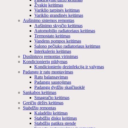
Žvakių keitimas
Variklio tarpinės keitimas
Variklio grandinės keitimas
Aušinimo sistemos remontas
Aušinimo skysčio keitimas
Automobilio radiatoriaus keitimas
Termostato keitimas
Vandens pompos keitimas
Salono pečiuko radiatoriaus keitimas
Interkulerio keitimas
Duslintuvų remontas virinimas
Kondicionierių pildymas
Kondicionierių dezinfekcija ir valymas
Padangų ir ratų montavimas
Ratų balansavimas
Padangų saugojimas
Padangų dydžių skaičiuoklė
Sankabos keitimas
Smagračio keitimas
Greičių dėžės keitimas
Stabdžių remontas
Kaladėlių keitimas
Stabdžių diskų keitimas
Stabdžių patikra stende