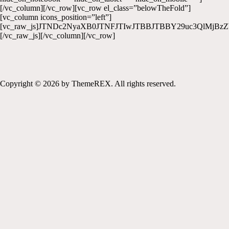
[/vc_column][/vc_row][vc_row el_class=”belowTheFold”]
[vc_column icons_position=”left”]
[vc_raw_js]JTNDc2NyaXB0JTNFJTIwJTBBJTBBY29uc3QlM
[/vc_raw_js][/vc_column][/vc_row]
Copyright © 2026 by ThemeREX. All rights reserved.