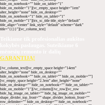
hide_on_notebook=”” hide_on_tablet=”1″
hide_on_mobile=”1″][vc_empty_space height=”1em”
alter_height=”none” hide_on_desktop=””
hide_on_notebook=”1″ hide_on_tablet=”1″
hide_on_mobile=”1″][trx_sc_title title_style=”default”
title_align=”center” link_style=”default” scheme=”dark”
title=”{{}}”][vc_column_text]
Teikiame tik profesionalias aukštos
kokybės paslaugas. Suteikiame 6
mėnesių remonto ir dalių
GARANTIJĄ!
[/vc_column_text][vc_empty_space height=”14em”
alter_height=”none” hide_on_desktop=””
hide_on_notebook=”” hide_on_tablet=”” hide_on_mobile=””]
[vc_empty_space height=”2.3em” alter_height=”none”
hide_on_desktop=”” hide_on_notebook=”” hide_on_tablet=””
hide_on_mobile=”1″][/vc_column][/vc_row][vc_row
hide_bg_image_on_tablet=”” hide_bg_image_on_mobile=””
shape_divider_top_front=”” shape_divider_bottom_front=””
row_delimiter=”” hide_on_desktop=”” hide_on_notebook=””