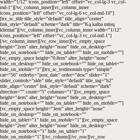
width=”1/12″ icons_position=”left” offset=”vc_col-lg-3 vc_col-
md-1″][/vc_column_inner][vc_column_inner
icons_position=”left” offset=”vc_col-lg-6 vc_col-md-10″]
[trx_sc_title title_style=”default” title_align=”center”
link_style=”default” scheme=”dark” title=”Ką kalba mūsų
klientai”][/vc_column_inner][vc_column_inner width=”1/12″
icons_position=”left” offset=”vc_col-lg-3 vc_col-md-1″]
[/vc_column_inner][/vc_row_inner][vc_empty_space
height=”2em” alter_height=”none” hide_on_desktop=””
hide_on_notebook=”” hide_on_tablet=”” hide_on_mobile=””]
[vc_empty_space height=”0.8em” alter_height=”none”
hide_on_desktop=”” hide_on_notebook=”” hide_on_tablet=””
hide_on_mobile=”1″][trx_sc_testimonials type=”simple”
cat=”56″ orderby=”post_date” order=”desc” slider=”1″
slider_controls=”side” title_style=”default” title_tag=”h2″
title_align=”center” link_style=”default” scheme=”dark”
direction=”” count=”5″ columns=”1″][vc_empty_space
height=”4em” alter_height=”none” hide_on_desktop=””
hide_on_notebook=”” hide_on_tablet=”” hide_on_mobile=””]
[vc_empty_space height=”3em” alter_height=”none”
hide_on_desktop=”” hide_on_notebook=””
hide_on_tablet=”1″ hide_on_mobile=”1″][vc_empty_space
height=”2em” alter_height=”none” hide_on_desktop=””
hide_on_notebook=”1″ hide_on_tablet=”1″
hide_on_mobile=”1″][/vc_column][/vc_row][vc_row