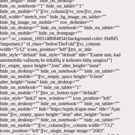
alter_height=”none” hide_on_desktop=””
hide_on_notebook=”1″ hide_on_tablet=”1″
hide_on_mobile=”1″][/vc_column][/vc_row][vc_row
full_width=”stretch_row” hide_bg_image_on_tablet=””
hide_bg_image_on_mobile=”” row_delimiter=””
hide_on_desktop=”” hide_on_notebook=”” hide_on_tablet=””
hide_on_mobile=”” hide_on_frontpage=””
css=”.vc_custom_1691148684834{background-color: #faf6f5
!important;}” el_class=”belowTheFold”][vc_column
width=”5/12″ icons_position=”left”][trx_sc_title
title_style=”default” link_style=”default” title=”Esame tam, kad
automobilis važiuotų be trikdžių ir kelionės būtų saugios!”]
[vc_empty_space height=”2em” alter_height=”none”
hide_on_desktop=”” hide_on_notebook=”” hide_on_tablet=””
hide_on_mobile=””][vc_empty_space height=”0.6em”
alter_height=”none” hide_on_desktop=””
hide_on_notebook=”” hide_on_tablet=”1″
hide_on_mobile=”1″][trx_sc_button type=”default”
color_style=”link3″ new_window=”” icon_position=”left”
hide_on_desktop=”” hide_on_notebook=”” hide_on_tablet=””
hide_on_mobile=”” link=”https://toptis.lt/apie-mus” title=”Apie
mus”][vc_empty_space height=”4em” alter_height=”none”
hide_on_desktop=”” hide_on_notebook=”” hide_on_tablet=””
hide_on_mobile=””][/vc_column][vc_column width=”7/12″
icons_position=”left”][vc_single_image image=”2683″