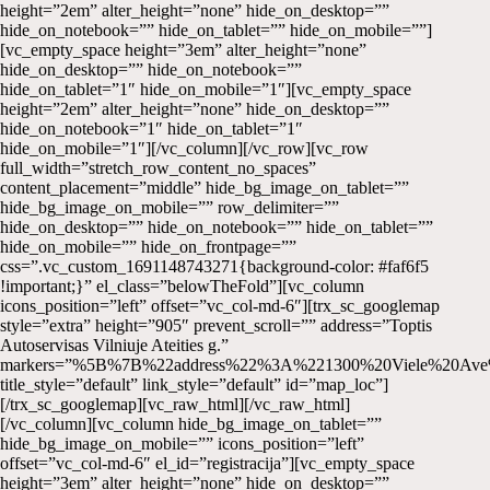
height=”2em” alter_height=”none” hide_on_desktop=””
hide_on_notebook=”” hide_on_tablet=”” hide_on_mobile=””]
[vc_empty_space height=”3em” alter_height=”none”
hide_on_desktop=”” hide_on_notebook=””
hide_on_tablet=”1″ hide_on_mobile=”1″][vc_empty_space
height=”2em” alter_height=”none” hide_on_desktop=””
hide_on_notebook=”1″ hide_on_tablet=”1″
hide_on_mobile=”1″][/vc_column][/vc_row][vc_row
full_width=”stretch_row_content_no_spaces”
content_placement=”middle” hide_bg_image_on_tablet=””
hide_bg_image_on_mobile=”” row_delimiter=””
hide_on_desktop=”” hide_on_notebook=”” hide_on_tablet=””
hide_on_mobile=”” hide_on_frontpage=””
css=”.vc_custom_1691148743271{background-color: #faf6f5
!important;}” el_class=”belowTheFold”][vc_column
icons_position=”left” offset=”vc_col-md-6″][trx_sc_googlemap
style=”extra” height=”905″ prevent_scroll=”” address=”Toptis
Autoservisas Vilniuje Ateities g.”
markers=”%5B%7B%22address%22%3A%221300%20Viele%20
title_style=”default” link_style=”default” id=”map_loc”]
[/trx_sc_googlemap][vc_raw_html][/vc_raw_html]
[/vc_column][vc_column hide_bg_image_on_tablet=””
hide_bg_image_on_mobile=”” icons_position=”left”
offset=”vc_col-md-6″ el_id=”registracija”][vc_empty_space
height=”3em” alter_height=”none” hide_on_desktop=””