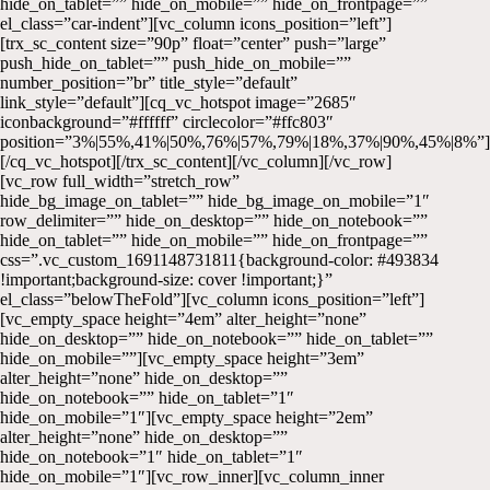
hide_on_tablet=”” hide_on_mobile=”” hide_on_frontpage=””
el_class=”car-indent”][vc_column icons_position=”left”]
[trx_sc_content size=”90p” float=”center” push=”large”
push_hide_on_tablet=”” push_hide_on_mobile=””
number_position=”br” title_style=”default”
link_style=”default”][cq_vc_hotspot image=”2685″
iconbackground=”#ffffff” circlecolor=”#ffc803″
position=”3%|55%,41%|50%,76%|57%,79%|18%,37%|90%,45%|8%”]
[/cq_vc_hotspot][/trx_sc_content][/vc_column][/vc_row]
[vc_row full_width=”stretch_row”
hide_bg_image_on_tablet=”” hide_bg_image_on_mobile=”1″
row_delimiter=”” hide_on_desktop=”” hide_on_notebook=””
hide_on_tablet=”” hide_on_mobile=”” hide_on_frontpage=””
css=”.vc_custom_1691148731811{background-color: #493834
!important;background-size: cover !important;}”
el_class=”belowTheFold”][vc_column icons_position=”left”]
[vc_empty_space height=”4em” alter_height=”none”
hide_on_desktop=”” hide_on_notebook=”” hide_on_tablet=””
hide_on_mobile=””][vc_empty_space height=”3em”
alter_height=”none” hide_on_desktop=””
hide_on_notebook=”” hide_on_tablet=”1″
hide_on_mobile=”1″][vc_empty_space height=”2em”
alter_height=”none” hide_on_desktop=””
hide_on_notebook=”1″ hide_on_tablet=”1″
hide_on_mobile=”1″][vc_row_inner][vc_column_inner