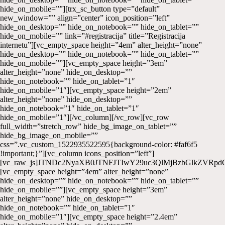
hide_on_mobile=””][trx_sc_button type=”default”
new_window=”” align=”center” icon_position=”left”
hide_on_desktop=”” hide_on_notebook=”” hide_on_tablet=””
hide_on_mobile=”” link=”#registracija” title=”Registracija
internetu”][vc_empty_space height=”4em” alter_height=”none”
hide_on_desktop=”” hide_on_notebook=”” hide_on_tablet=””
hide_on_mobile=””][vc_empty_space height=”3em”
alter_height=”none” hide_on_desktop=””
hide_on_notebook=”” hide_on_tablet=”1″
hide_on_mobile=”1″][vc_empty_space height=”2em”
alter_height=”none” hide_on_desktop=””
hide_on_notebook=”1″ hide_on_tablet=”1″
hide_on_mobile=”1″][/vc_column][/vc_row][vc_row
full_width=”stretch_row” hide_bg_image_on_tablet=””
hide_bg_image_on_mobile=””
css=”.vc_custom_1522935522595{background-color: #faf6f5
!important;}”][vc_column icons_position=”left”]
[vc_raw_js]JTNDc2NyaXB0JTNFJTIwY29uc3QlMjBzbGlkZV
[vc_empty_space height=”4em” alter_height=”none”
hide_on_desktop=”” hide_on_notebook=”” hide_on_tablet=””
hide_on_mobile=””][vc_empty_space height=”3em”
alter_height=”none” hide_on_desktop=””
hide_on_notebook=”” hide_on_tablet=”1″
hide_on_mobile=”1″][vc_empty_space height=”2.4em”