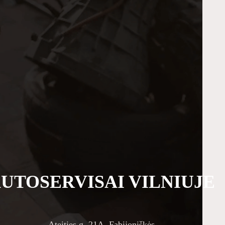
UTOSERVISAI VILNIUJE
Ateities g. 21A, Fabijoniškės