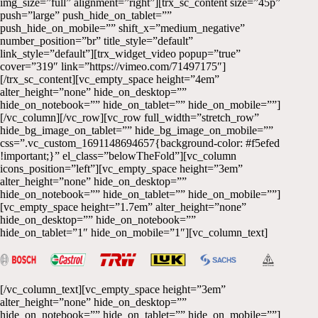
img_size=”full” alignment=”right”][trx_sc_content size=”45p”
push=”large” push_hide_on_tablet=””
push_hide_on_mobile=”” shift_x=”medium_negative”
number_position=”br” title_style=”default”
link_style=”default”][trx_widget_video popup=”true”
cover=”319″ link=”https://vimeo.com/71497175″]
[/trx_sc_content][vc_empty_space height=”4em”
alter_height=”none” hide_on_desktop=””
hide_on_notebook=”” hide_on_tablet=”” hide_on_mobile=””]
[/vc_column][/vc_row][vc_row full_width=”stretch_row”
hide_bg_image_on_tablet=”” hide_bg_image_on_mobile=””
css=”.vc_custom_1691148694657{background-color: #f5efed
!important;}” el_class=”belowTheFold”][vc_column
icons_position=”left”][vc_empty_space height=”3em”
alter_height=”none” hide_on_desktop=””
hide_on_notebook=”” hide_on_tablet=”” hide_on_mobile=””]
[vc_empty_space height=”1.7em” alter_height=”none”
hide_on_desktop=”” hide_on_notebook=””
hide_on_tablet=”1″ hide_on_mobile=”1″][vc_column_text]
[/vc_column_text][vc_empty_space height=”3em”
alter_height=”none” hide_on_desktop=””
hide_on_notebook=”” hide_on_tablet=”” hide_on_mobile=””]