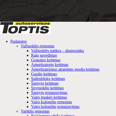
Paslaugos
Važiuoklės remontas
Važiuoklės patikra – diagnostika
Ratų suvedimas
Granatos keitimas
Amortizatorių keitimas
Amortizatoriaus atraminio guolio keitimas
Guolių keitimas
Sailenblokų keitimas
Šarnyrų keitimas
Spyruoklių keitimas
Šarnyrų restauravimas
Vairo traukės keitimas
Vairo kolonėlių remontas
Vairo kolonėlių restauravimas
Variklių remontas
Paskirstymo diržo keitimas