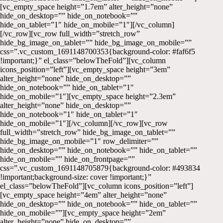
[vc_empty_space height=”1.7em” alter_height=”none”
hide_on_desktop=”” hide_on_notebook=””
hide_on_tablet=”1″ hide_on_mobile=”1″][/vc_column]
[/vc_row][vc_row full_width=”stretch_row”
hide_bg_image_on_tablet=”” hide_bg_image_on_mobile=””
css=”.vc_custom_1691148700353{background-color: #faf6f5
!important;}” el_class=”belowTheFold”][vc_column
icons_position=”left”][vc_empty_space height=”3em”
alter_height=”none” hide_on_desktop=””
hide_on_notebook=”” hide_on_tablet=”1″
hide_on_mobile=”1″][vc_empty_space height=”2.3em”
alter_height=”none” hide_on_desktop=””
hide_on_notebook=”1″ hide_on_tablet=”1″
hide_on_mobile=”1″][/vc_column][/vc_row][vc_row
full_width=”stretch_row” hide_bg_image_on_tablet=””
hide_bg_image_on_mobile=”1″ row_delimiter=””
hide_on_desktop=”” hide_on_notebook=”” hide_on_tablet=””
hide_on_mobile=”” hide_on_frontpage=””
css=”.vc_custom_1691148705879{background-color: #493834
!important;background-size: cover !important;}”
el_class=”belowTheFold”][vc_column icons_position=”left”]
[vc_empty_space height=”4em” alter_height=”none”
hide_on_desktop=”” hide_on_notebook=”” hide_on_tablet=””
hide_on_mobile=””][vc_empty_space height=”2em”
alter_height=”none” hide_on_desktop=””