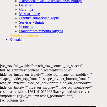
Automechanikas – Autošaltkalvis Vilniuje
Galerija
Garantija
Mes spaudoje
Praktika autoservise Toptis
Servisas Vilniuje
Įmonėms
Standartinės remonto sąlygos
Registracija internetu
Kontaktai
[vc_row full_width=”stretch_row_content_no_spaces”
full_height=”yes” content_placement=”middle”
hide_bg_image_on_tablet=”” hide_bg_image_on_mobile=””
shape_divider_top_front=”” shape_divider_bottom_front=””
row_delimiter=”” hide_on_desktop=”” hide_on_notebook=””
hide_on_tablet=”” hide_on_mobile=”” hide_on_frontpage=””
css=”.vc_custom_1764141025268{background-size: cover
!important;}”][vc_column icons_position=”left”]
[vc_column_text]