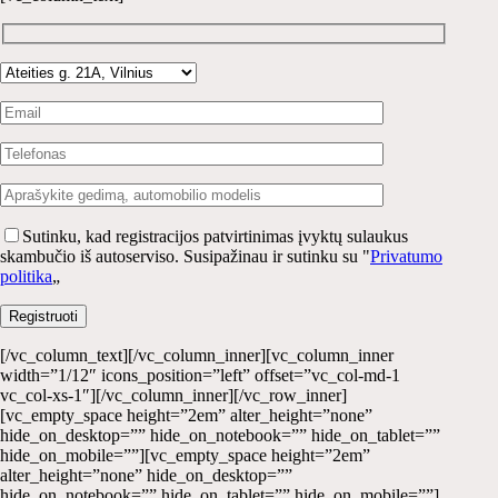
Sutinku, kad registracijos patvirtinimas įvyktų sulaukus
skambučio iš autoserviso. Susipažinau ir sutinku su "
Privatumo
politika
„
[/vc_column_text][/vc_column_inner][vc_column_inner
width=”1/12″ icons_position=”left” offset=”vc_col-md-1
vc_col-xs-1″][/vc_column_inner][/vc_row_inner]
[vc_empty_space height=”2em” alter_height=”none”
hide_on_desktop=”” hide_on_notebook=”” hide_on_tablet=””
hide_on_mobile=””][vc_empty_space height=”2em”
alter_height=”none” hide_on_desktop=””
hide_on_notebook=”” hide_on_tablet=”” hide_on_mobile=””]