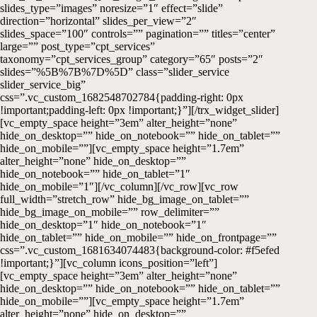
slides_type=”images” noresize=”1″ effect=”slide”
direction=”horizontal” slides_per_view=”2″
slides_space=”100″ controls=”” pagination=”” titles=”center”
large=”” post_type=”cpt_services”
taxonomy=”cpt_services_group” category=”65″ posts=”2″
slides=”%5B%7B%7D%5D” class=”slider_service
slider_service_big”
css=”.vc_custom_1682548702784{padding-right: 0px
!important;padding-left: 0px !important;}”][/trx_widget_slider]
[vc_empty_space height=”3em” alter_height=”none”
hide_on_desktop=”” hide_on_notebook=”” hide_on_tablet=””
hide_on_mobile=””][vc_empty_space height=”1.7em”
alter_height=”none” hide_on_desktop=””
hide_on_notebook=”” hide_on_tablet=”1″
hide_on_mobile=”1″][/vc_column][/vc_row][vc_row
full_width=”stretch_row” hide_bg_image_on_tablet=””
hide_bg_image_on_mobile=”” row_delimiter=””
hide_on_desktop=”1″ hide_on_notebook=”1″
hide_on_tablet=”” hide_on_mobile=”” hide_on_frontpage=””
css=”.vc_custom_1681634074483{background-color: #f5efed
!important;}”][vc_column icons_position=”left”]
[vc_empty_space height=”3em” alter_height=”none”
hide_on_desktop=”” hide_on_notebook=”” hide_on_tablet=””
hide_on_mobile=””][vc_empty_space height=”1.7em”
alter_height=”none” hide_on_desktop=””