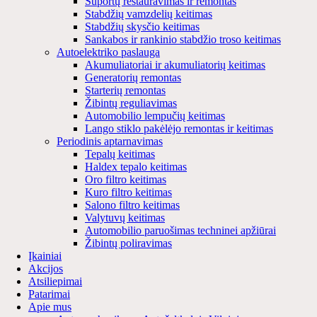
Suportų restauravimas ir remontas
Stabdžių vamzdelių keitimas
Stabdžių skysčio keitimas
Sankabos ir rankinio stabdžio troso keitimas
Autoelektriko paslauga
Akumuliatoriai ir akumuliatorių keitimas
Generatorių remontas
Starterių remontas
Žibintų reguliavimas
Automobilio lempučių keitimas
Lango stiklo pakėlėjo remontas ir keitimas
Periodinis aptarnavimas
Tepalų keitimas
Haldex tepalo keitimas
Oro filtro keitimas
Kuro filtro keitimas
Salono filtro keitimas
Valytuvų keitimas
Automobilio paruošimas techninei apžiūrai
Žibintų poliravimas
Įkainiai
Akcijos
Atsiliepimai
Patarimai
Apie mus