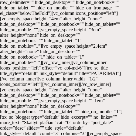
row_delimiter=”” hide_on_desktop=”” hide_on_notebook=””
hide_on_tablet=”” hide_on_mobile=”” hide_on_frontpage=””
el_class=”belowTheFold”][vc_column icons_position=”left”]
[vc_empty_space height=”4em” alter_height=”none”
hide_on_desktop=”” hide_on_notebook=”” hide_on_tablet=””
hide_on_mobile=””][vc_empty_space height=”3em”
alter_height=”none” hide_on_desktop=””
hide_on_notebook=”” hide_on_tablet=”1″
hide_on_mobile=”1″][vc_empty_space height=”2.4em”
alter_height=”none” hide_on_desktop=””
hide_on_notebook=”1″ hide_on_tablet=”1″
hide_on_mobile=”1″][vc_row_inner][vc_column_inner
icons_position=”left” offset=”vc_col-md-6″][trx_sc_title
title_style=”default” link_style=”default” title=”PATARIMAI”]
[/vc_column_inner][vc_column_inner width=”1/2″
icons_position=”left”][/vc_column_inner][/vc_row_inner]
[vc_empty_space height=”2em” alter_height=”none”
hide_on_desktop=”” hide_on_notebook=”” hide_on_tablet=””
hide_on_mobile=””][vc_empty_space height=”1.1em”
alter_height=”none” hide_on_desktop=””
hide_on_notebook=”” hide_on_tablet=”” hide_on_mobile=”1″]
[trx_sc_blogger type=”default” hide_excerpt=”” no_links=””
more_text=”Skaityti plačiau” cat=”0″ orderby=”post_date”
order=”desc” slider=”” title_style=”default”
link_style=”default” count=”3″ columns=”3″][vc_empty_space