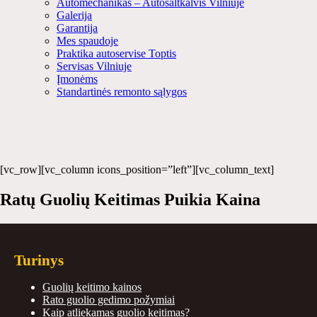
Automechanikas – Autošaltkalvis Vilniuje
Galerija
Garantija
Mes spaudoje
Praktika autoservise Toptis
Servisas Vilniuje
Įmonėms
Standartinės remonto sąlygos
[vc_row][vc_column icons_position=”left”][vc_column_text]
Ratų Guolių Keitimas Puikia Kaina
Turinys
Guolių keitimo kainos
Rato guolio gedimo požymiai
Kaip atliekamas guolio keitimas?