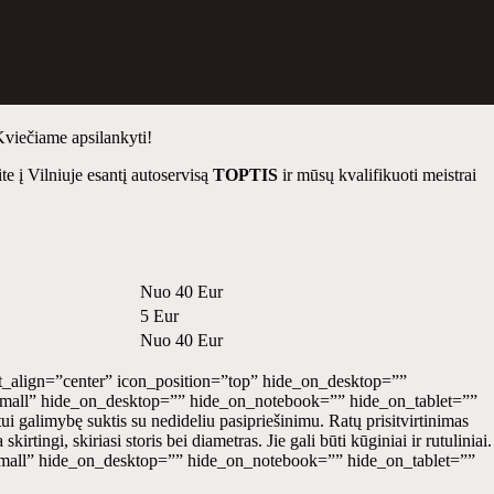
viečiame apsilankyti!
e į Vilniuje esantį autoservisą
TOPTIS
ir mūsų kvalifikuoti meistrai
Nuo 40 Eur
5 Eur
Nuo 40 Eur
t_align=”center” icon_position=”top” hide_on_desktop=””
”small” hide_on_desktop=”” hide_on_notebook=”” hide_on_tablet=””
tui galimybę suktis su nedideliu pasipriešinimu. Ratų prisitvirtinimas
tingi, skiriasi storis bei diametras. Jie gali būti kūginiai ir rutuliniai.
small” hide_on_desktop=”” hide_on_notebook=”” hide_on_tablet=””