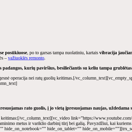
ose posūkiuose
, po to garsas tampa nuolatiniu, kartais
vibracija jaučia
kės –
važiuoklės remonto
.
s padangos, kurių paviršius, besiliečiantis su keliu tampa grublėtas
tingesnė operacija nei ratų guolių keitimas.[/vc_column_text][vc_empt
umn_text]
resuojamas rato guolis, į jo vietą įpresuojamas naujas, uždedama s
 keitimas:
[/vc_column_text][vc_video link=”https://www.youtube.co
minimo metus ir variklio darbinį tūrį bei galią. Pavyzdžiui, kai kuriems
”” hide_on_notebook=”” hide_on_tablet=”” hide_on_mobile=””][trx_s