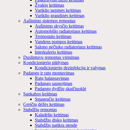
Žvakių keitimas
Variklio tarpinės keitimas
Variklio grandinės keitimas
Aušinimo sistemos remontas
Aušinimo skysčio keitimas
Automobilio radiatoriaus keitimas
Termostato keitimas
Vandens pompos keitimas
Salono pečiuko radiatoriaus keitimas
Interkulerio keitimas
Duslintuvų remontas virinimas
Kondicionierių pildymas
Kondicionierių dezinfekcija ir valymas
Padangų ir ratų montavimas
Ratų balansavimas
Padangų saugojimas
Padangų dydžių skaičiuoklė
Sankabos keitimas
Smagračio keitimas
Greičių dėžės keitimas
Stabdžių remontas
Kaladėlių keitimas
Stabdžių diskų keitimas
Stabdžių patikra stende