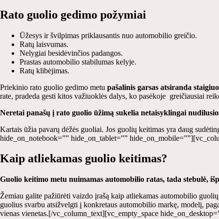
Rato guolio gedimo požymiai
Ūžesys ir švilpimas priklausantis nuo automobilio greičio.
Ratų laisvumas.
Nelygiai besidėvinčios padangos.
Prastas automobilio stabilumas kelyje.
Ratų klibėjimas.
Priekinio rato guolio gedimo metu
pašalinis garsas atsiranda staigiu
rate, pradeda gesti kitos važiuoklės dalys, ko pasėkoje greičiausiai rei
Neretai panašų į rato guolio ūžimą sukelia netaisyklingai nudilusio
Kartais ūžia pavarų dėžės guoliai. Jos guolių keitimas yra daug sudė
hide_on_notebook=”” hide_on_tablet=”” hide_on_mobile=””][vc_col
Kaip atliekamas guolio keitimas?
Guolio keitimo metu nuimamas automobilio ratas, tada stebulė, išp
Žemiau galite pažiūrėti vaizdo įrašą kaip atliekamas automobilio guolių
guolius svarbu atsižvelgti į konkretaus automobilio markę, modelį, paga
vienas vienetas.[/vc_column_text][vc_empty_space hide_on_desktop=