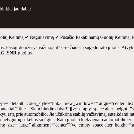
binkite jau dabar!
 Guolių Keitimą ✔ Reguliavimą ✔ Pusašio Pakabinamų Guolių Keitimą. K
 Pasigirdo ūžesys važiuojant? Greičiausiai sugedo rato guolis. Atvykit
AG, SNR
guolius.
ype=”default” color_style=”link3″ new_window=”” align=”center” tex
ntaktai/” title=”Skambinkite dabar!”][vc_empty_space alter_height=
yti ratą prie automobilio. Jie užtikrina stabilų važiavimą, suteikdami ra
io nelygumų sukeltus smūgius. Ratų guoliai kiekvienam automobiliui yra skir
mg_size=”large” alignment=”center”][vc_empty_space alter_height=”