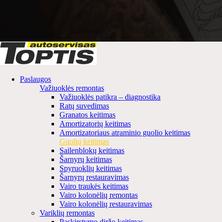
Paslaugos
Važiuoklės remontas
Važiuoklės patikra – diagnostika
Ratų suvedimas
Granatos keitimas
Amortizatorių keitimas
Amortizatoriaus atraminio guolio keitimas
Guolių keitimas
Sailenblokų keitimas
Šarnyrų keitimas
Spyruoklių keitimas
Šarnyrų restauravimas
Vairo traukės keitimas
Vairo kolonėlių remontas
Vairo kolonėlių restauravimas
Variklių remontas
Paskirstymo diržo keitimas