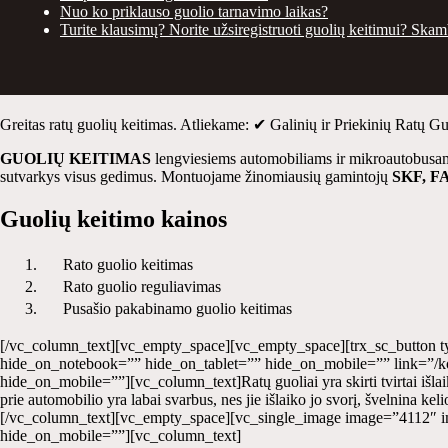
Nuo ko priklauso guolio tarnavimo laikas?
Turite klausimų? Norite užsiregistruoti guolių keitimui? Skam
Greitas ratų guolių keitimas. Atliekame: ✔ Galinių ir Priekinių Ratų
GUOLIŲ KEITIMAS
lengviesiems automobiliams ir mikroautobusams.
sutvarkys visus gedimus. Montuojame žinomiausių gamintojų
SKF, F
Guolių keitimo kainos
1.
Rato guolio keitimas
2.
Rato guolio reguliavimas
3.
Pusašio pakabinamo guolio keitimas
[/vc_column_text][vc_empty_space][vc_empty_space][trx_sc_button t
hide_on_notebook=”” hide_on_tablet=”” hide_on_mobile=”” link=”/ko
hide_on_mobile=””][vc_column_text]Ratų guoliai yra skirti tvirtai išlaik
prie automobilio yra labai svarbus, nes jie išlaiko jo svorį, švelnina kel
[/vc_column_text][vc_empty_space][vc_single_image image=”4112″ i
hide_on_mobile=””][vc_column_text]