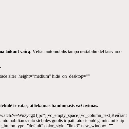
ma laikant vairą
. Vėliau automobilis tampa nestabiliu dėl laisvumo
.
y_space alter_height=”medium” hide_on_desktop=””
tebulė ir ratas, atliekamas bandomasis važiavimas.
m/watch?v=Wuzycg01jpc”][vc_empty_space][vc_column_text]Keičiant
 automobiliams rato stebulės guolis ir pati rato stebulė gaminami kaip
c_button type=”default” color_style=”link3″ new_window=””