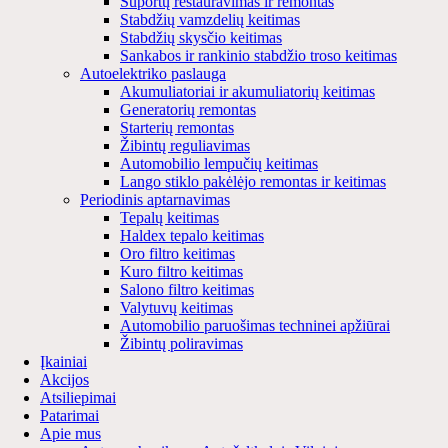
Suportų restauravimas ir remontas
Stabdžių vamzdelių keitimas
Stabdžių skysčio keitimas
Sankabos ir rankinio stabdžio troso keitimas
Autoelektriko paslauga
Akumuliatoriai ir akumuliatorių keitimas
Generatorių remontas
Starterių remontas
Žibintų reguliavimas
Automobilio lempučių keitimas
Lango stiklo pakėlėjo remontas ir keitimas
Periodinis aptarnavimas
Tepalų keitimas
Haldex tepalo keitimas
Oro filtro keitimas
Kuro filtro keitimas
Salono filtro keitimas
Valytuvų keitimas
Automobilio paruošimas techninei apžiūrai
Žibintų poliravimas
Įkainiai
Akcijos
Atsiliepimai
Patarimai
Apie mus