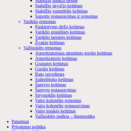
Stabdžių patikra stende
Stabdžių skysčio keitimas
Stabdžių vamzdelių keitimas
Suportų restauravimas ir remontas
Variklių remontas
Paskirstymo diržo keitimas
Variklio grandinės keitimas
Variklio tarpinės keitimas
Žvakių keitimas
Važiuoklės remontas
Amortizatoriaus atraminio guolio keitimas
Amortizatorių keitimas
Granatos keitimas
Guolių keitimas
Ratų suvedimas
Sailenblokų keitimas
Šarnyrų keitimas
Šarnyrų restauravimas
Spyruoklių keitimas
Vairo kolonėlių remontas
Vairo kolonėlių restauravimas
Vairo traukės keitimas
Važiuoklės patikra – diagnostika
Patarimai
Privatumo politika