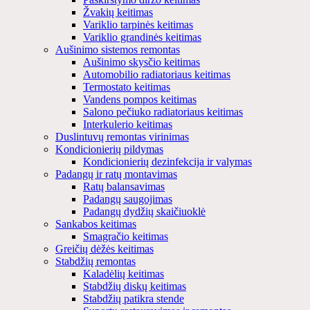
Žvakių keitimas
Variklio tarpinės keitimas
Variklio grandinės keitimas
Aušinimo sistemos remontas
Aušinimo skysčio keitimas
Automobilio radiatoriaus keitimas
Termostato keitimas
Vandens pompos keitimas
Salono pečiuko radiatoriaus keitimas
Interkulerio keitimas
Duslintuvų remontas virinimas
Kondicionierių pildymas
Kondicionierių dezinfekcija ir valymas
Padangų ir ratų montavimas
Ratų balansavimas
Padangų saugojimas
Padangų dydžių skaičiuoklė
Sankabos keitimas
Smagračio keitimas
Greičių dėžės keitimas
Stabdžių remontas
Kaladėlių keitimas
Stabdžių diskų keitimas
Stabdžių patikra stende