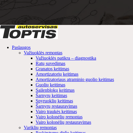
Paslaugos
Važiuoklės remontas
Važiuoklės patikra – diagnostika
Ratų suvedimas
Granatos keitimas
Amortizatorių keitimas
Amortizatoriaus atraminio guolio keitimas
Guolių keitimas
Sailenblokų keitimas
Šarnyrų keitimas
Spyruoklių keitimas
Šarnyrų restauravimas
Vairo traukės keitimas
Vairo kolonėlių remontas
Vairo kolonėlių restauravimas
Variklių remontas
Paskirstymo diržo keitimas