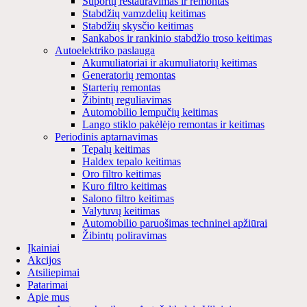
Suportų restauravimas ir remontas
Stabdžių vamzdelių keitimas
Stabdžių skysčio keitimas
Sankabos ir rankinio stabdžio troso keitimas
Autoelektriko paslauga
Akumuliatoriai ir akumuliatorių keitimas
Generatorių remontas
Starterių remontas
Žibintų reguliavimas
Automobilio lempučių keitimas
Lango stiklo pakėlėjo remontas ir keitimas
Periodinis aptarnavimas
Tepalų keitimas
Haldex tepalo keitimas
Oro filtro keitimas
Kuro filtro keitimas
Salono filtro keitimas
Valytuvų keitimas
Automobilio paruošimas techninei apžiūrai
Žibintų poliravimas
Įkainiai
Akcijos
Atsiliepimai
Patarimai
Apie mus