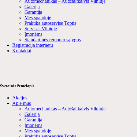
Automechanikas – Autošaltkalvis Vilniuje
Galerija
Garantija
Mes spaudoje
Praktika autoservise Toptis
Servisas Vilniuje
Įmonėms
Standartinės remonto sąlygos
Registracija internetu
Kontaktai
Svetainės žemėlapis
Akcijos
Apie mus
Automechanikas – Autošaltkalvis Vilniuje
Galerija
Garantija
Įmonėms
Mes spaudoje
Praktika autoservise Toptis