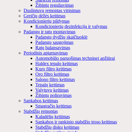
Žibintų reguliavimas
Duslintuvų remontas virinimas
Greičių dėžės keitimas
Kondicionierių pildymas
Kondicionierių dezinfekcija ir valymas
Padangų ir ratų montavimas
Padangų dydžių skaičiuoklė
Padangų saugojimas
Ratų balansavimas
Periodinis aptarnavimas
Automobilio paruošimas techninei apžiūrai
Haldex tepalo keitimas
Kuro filtro keitimas
Oro filtro keitimas
Salono filtro keitimas
Tepalų keitimas
Valytuvų keitimas
Žibintų poliravimas
Sankabos keitimas
Smagračio keitimas
Stabdžių remontas
Kaladėlių keitimas
Sankabos ir rankinio stabdžio troso keitimas
Stabdžių diskų keitimas