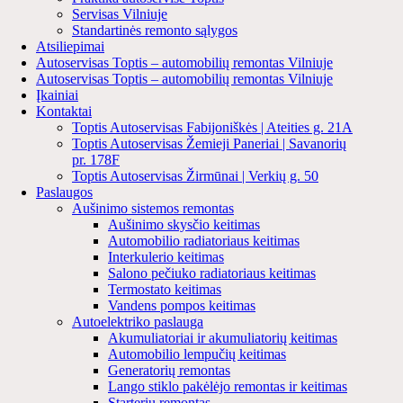
Servisas Vilniuje
Standartinės remonto sąlygos
Atsiliepimai
Autoservisas Toptis – automobilių remontas Vilniuje
Autoservisas Toptis – automobilių remontas Vilniuje
Įkainiai
Kontaktai
Toptis Autoservisas Fabijoniškės | Ateities g. 21A
Toptis Autoservisas Žemieji Paneriai | Savanorių
pr. 178F
Toptis Autoservisas Žirmūnai | Verkių g. 50
Paslaugos
Aušinimo sistemos remontas
Aušinimo skysčio keitimas
Automobilio radiatoriaus keitimas
Interkulerio keitimas
Salono pečiuko radiatoriaus keitimas
Termostato keitimas
Vandens pompos keitimas
Autoelektriko paslauga
Akumuliatoriai ir akumuliatorių keitimas
Automobilio lempučių keitimas
Generatorių remontas
Lango stiklo pakėlėjo remontas ir keitimas
Starterių remontas