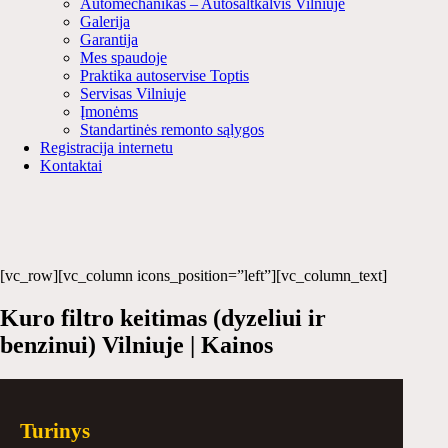
Automechanikas – Autošaltkalvis Vilniuje
Galerija
Garantija
Mes spaudoje
Praktika autoservise Toptis
Servisas Vilniuje
Įmonėms
Standartinės remonto sąlygos
Registracija internetu
Kontaktai
[vc_row][vc_column icons_position=”left”][vc_column_text]
Kuro filtro keitimas (dyzeliui ir
benzinui) Vilniuje | Kainos
Turinys