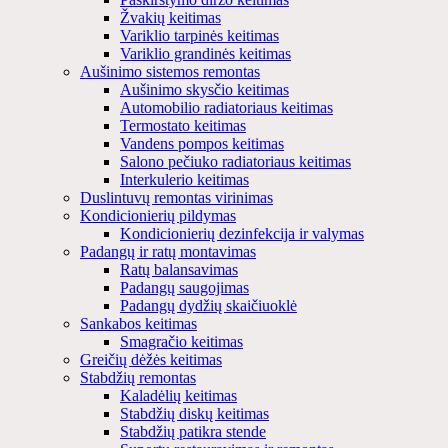
Žvakių keitimas
Variklio tarpinės keitimas
Variklio grandinės keitimas
Aušinimo sistemos remontas
Aušinimo skysčio keitimas
Automobilio radiatoriaus keitimas
Termostato keitimas
Vandens pompos keitimas
Salono pečiuko radiatoriaus keitimas
Interkulerio keitimas
Duslintuvų remontas virinimas
Kondicionierių pildymas
Kondicionierių dezinfekcija ir valymas
Padangų ir ratų montavimas
Ratų balansavimas
Padangų saugojimas
Padangų dydžių skaičiuoklė
Sankabos keitimas
Smagračio keitimas
Greičių dėžės keitimas
Stabdžių remontas
Kaladėlių keitimas
Stabdžių diskų keitimas
Stabdžių patikra stende