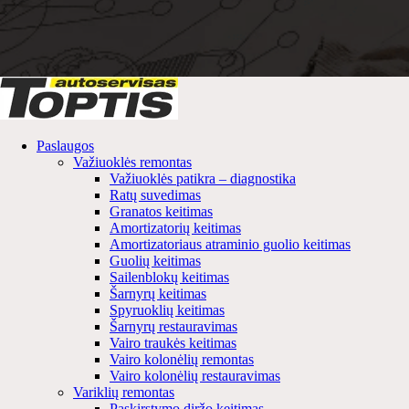
Paslaugos
Važiuoklės remontas
Važiuoklės patikra – diagnostika
Ratų suvedimas
Granatos keitimas
Amortizatorių keitimas
Amortizatoriaus atraminio guolio keitimas
Guolių keitimas
Sailenblokų keitimas
Šarnyrų keitimas
Spyruoklių keitimas
Šarnyrų restauravimas
Vairo traukės keitimas
Vairo kolonėlių remontas
Vairo kolonėlių restauravimas
Variklių remontas
Paskirstymo diržo keitimas