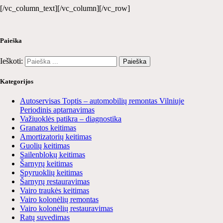
[/vc_column_text][/vc_column][/vc_row]
Paieška
Ieškoti:
Kategorijos
Autoservisas Toptis – automobilių remontas Vilniuje
Periodinis aptarnavimas
Važiuoklės patikra – diagnostika
Granatos keitimas
Amortizatorių keitimas
Guolių keitimas
Sailenblokų keitimas
Šarnyrų keitimas
Spyruoklių keitimas
Šarnyrų restauravimas
Vairo traukės keitimas
Vairo kolonėlių remontas
Vairo kolonėlių restauravimas
Ratų suvedimas