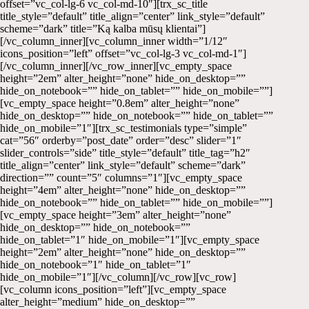
offset=”vc_col-lg-6 vc_col-md-10″][trx_sc_title
title_style=”default” title_align=”center” link_style=”default”
scheme=”dark” title=”Ką kalba mūsų klientai”]
[/vc_column_inner][vc_column_inner width=”1/12″
icons_position=”left” offset=”vc_col-lg-3 vc_col-md-1″]
[/vc_column_inner][/vc_row_inner][vc_empty_space
height=”2em” alter_height=”none” hide_on_desktop=””
hide_on_notebook=”” hide_on_tablet=”” hide_on_mobile=””]
[vc_empty_space height=”0.8em” alter_height=”none”
hide_on_desktop=”” hide_on_notebook=”” hide_on_tablet=””
hide_on_mobile=”1″][trx_sc_testimonials type=”simple”
cat=”56″ orderby=”post_date” order=”desc” slider=”1″
slider_controls=”side” title_style=”default” title_tag=”h2″
title_align=”center” link_style=”default” scheme=”dark”
direction=”” count=”5″ columns=”1″][vc_empty_space
height=”4em” alter_height=”none” hide_on_desktop=””
hide_on_notebook=”” hide_on_tablet=”” hide_on_mobile=””]
[vc_empty_space height=”3em” alter_height=”none”
hide_on_desktop=”” hide_on_notebook=””
hide_on_tablet=”1″ hide_on_mobile=”1″][vc_empty_space
height=”2em” alter_height=”none” hide_on_desktop=””
hide_on_notebook=”1″ hide_on_tablet=”1″
hide_on_mobile=”1″][/vc_column][/vc_row][vc_row]
[vc_column icons_position=”left”][vc_empty_space
alter_height=”medium” hide_on_desktop=””