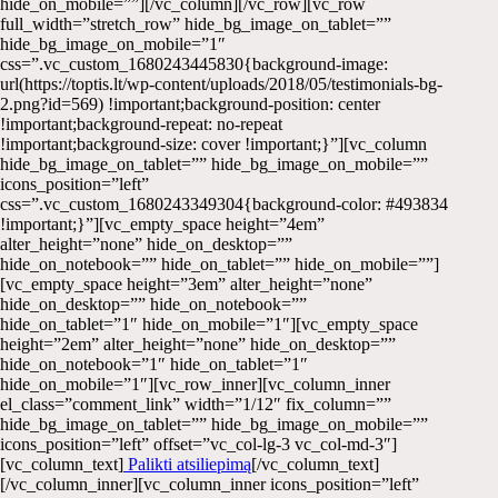
hide_on_mobile=””][/vc_column][/vc_row][vc_row
full_width=”stretch_row” hide_bg_image_on_tablet=””
hide_bg_image_on_mobile=”1″
css=”.vc_custom_1680243445830{background-image:
url(https://toptis.lt/wp-content/uploads/2018/05/testimonials-bg-
2.png?id=569) !important;background-position: center
!important;background-repeat: no-repeat
!important;background-size: cover !important;}”][vc_column
hide_bg_image_on_tablet=”” hide_bg_image_on_mobile=””
icons_position=”left”
css=”.vc_custom_1680243349304{background-color: #493834
!important;}”][vc_empty_space height=”4em”
alter_height=”none” hide_on_desktop=””
hide_on_notebook=”” hide_on_tablet=”” hide_on_mobile=””]
[vc_empty_space height=”3em” alter_height=”none”
hide_on_desktop=”” hide_on_notebook=””
hide_on_tablet=”1″ hide_on_mobile=”1″][vc_empty_space
height=”2em” alter_height=”none” hide_on_desktop=””
hide_on_notebook=”1″ hide_on_tablet=”1″
hide_on_mobile=”1″][vc_row_inner][vc_column_inner
el_class=”comment_link” width=”1/12″ fix_column=””
hide_bg_image_on_tablet=”” hide_bg_image_on_mobile=””
icons_position=”left” offset=”vc_col-lg-3 vc_col-md-3″]
[vc_column_text]
Palikti atsiliepimą
[/vc_column_text]
[/vc_column_inner][vc_column_inner icons_position=”left”