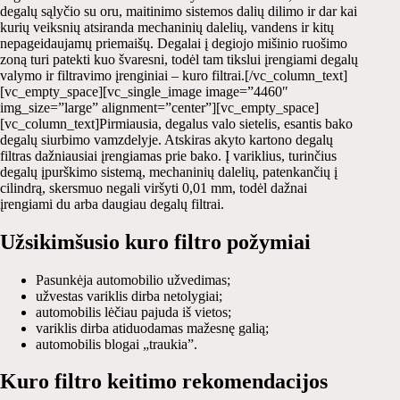
degalų sąlyčio su oru, maitinimo sistemos dalių dilimo ir dar kai
kurių veiksnių atsiranda mechaninių dalelių, vandens ir kitų
nepageidaujamų priemaišų. Degalai į degiojo mišinio ruošimo
zoną turi patekti kuo švaresni, todėl tam tikslui įrengiami degalų
valymo ir filtravimo įrenginiai – kuro filtrai.[/vc_column_text]
[vc_empty_space][vc_single_image image=”4460″
img_size=”large” alignment=”center”][vc_empty_space]
[vc_column_text]Pirmiausia, degalus valo sietelis, esantis bako
degalų siurbimo vamzdelyje. Atskiras akyto kartono degalų
filtras dažniausiai įrengiamas prie bako. Į variklius, turinčius
degalų įpurškimo sistemą, mechaninių dalelių, patenkančių į
cilindrą, skersmuo negali viršyti 0,01 mm, todėl dažnai
įrengiami du arba daugiau degalų filtrai.
Užsikimšusio kuro filtro požymiai
Pasunkėja automobilio užvedimas;
užvestas variklis dirba netolygiai;
automobilis lėčiau pajuda iš vietos;
variklis dirba atiduodamas mažesnę galią;
automobilis blogai „traukia”.
Kuro filtro keitimo rekomendacijos