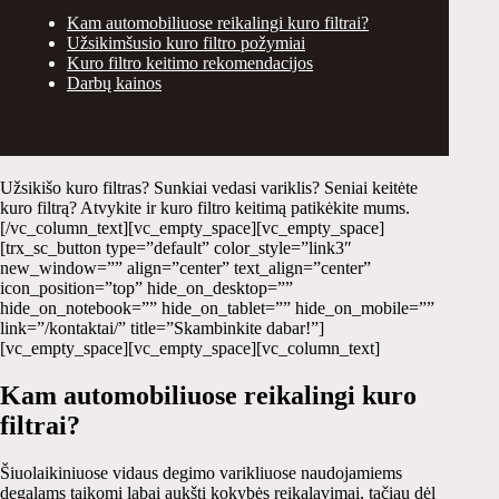
Kam automobiliuose reikalingi kuro filtrai?
Užsikimšusio kuro filtro požymiai
Kuro filtro keitimo rekomendacijos
Darbų kainos
Užsikišo kuro filtras? Sunkiai vedasi variklis? Seniai keitėte
kuro filtrą? Atvykite ir kuro filtro keitimą patikėkite mums.
[/vc_column_text][vc_empty_space][vc_empty_space]
[trx_sc_button type=”default” color_style=”link3″
new_window=”” align=”center” text_align=”center”
icon_position=”top” hide_on_desktop=””
hide_on_notebook=”” hide_on_tablet=”” hide_on_mobile=””
link=”/kontaktai/” title=”Skambinkite dabar!”]
[vc_empty_space][vc_empty_space][vc_column_text]
Kam automobiliuose reikalingi kuro
filtrai?
Šiuolaikiniuose vidaus degimo varikliuose naudojamiems
degalams taikomi labai aukšti kokybės reikalavimai, tačiau dėl