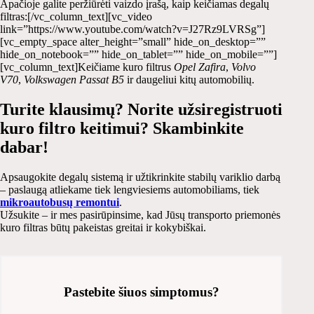
Apačioje galite peržiūrėti vaizdo įrašą, kaip keičiamas degalų
filtras:[/vc_column_text][vc_video
link=”https://www.youtube.com/watch?v=J27Rz9LVRSg”]
[vc_empty_space alter_height=”small” hide_on_desktop=””
hide_on_notebook=”” hide_on_tablet=”” hide_on_mobile=””]
[vc_column_text]Keičiame kuro filtrus
Opel Zafira
,
Volvo
V70
,
Volkswagen Passat B5
ir daugeliui kitų automobilių.
Turite klausimų? Norite užsiregistruoti
kuro filtro keitimui? Skambinkite
dabar!
Apsaugokite degalų sistemą ir užtikrinkite stabilų variklio darbą
– paslaugą atliekame tiek lengviesiems automobiliams, tiek
mikroautobusų remontui
.
Užsukite – ir mes pasirūpinsime, kad Jūsų transporto priemonės
kuro filtras būtų pakeistas greitai ir kokybiškai.
Pastebite šiuos simptomus?