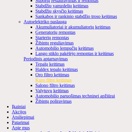
Suportų restauravimas ir remontas
Stabdžių vamzdelių keitimas
Stabdžių skysčio keitimas
Sankabos ir rankinio stabdžio troso keitimas
Autoelektriko paslauga
Akumuliatoriai ir akumuliatorių keitimas
Generatorių remontas
Starterių remontas
Žibintų reguliavimas
Automobilio lempučių keitimas
Lango stiklo pakėlėjo remontas ir keitimas
Periodinis aptarnavimas
Tepalų keitimas
Haldex tepalo keitimas
Oro filtro keitimas
Kuro filtro keitimas
Salono filtro keitimas
Valytuvų keitimas
Automobilio paruošimas techninei apžiūrai
Žibintų poliravimas
Įkainiai
Akcijos
Atsiliepimai
Patarimai
Apie mus