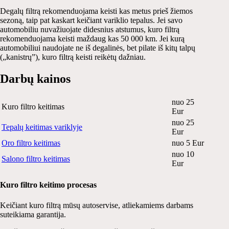
Degalų filtrą rekomenduojama keisti kas metus prieš žiemos
sezoną, taip pat kaskart keičiant variklio tepalus. Jei savo
automobiliu nuvažiuojate didesnius atstumus, kuro filtrą
rekomenduojama keisti maždaug kas 50 000 km. Jei kurą
automobiliui naudojate ne iš degalinės, bet pilate iš kitų talpų
(„kanistrų”), kuro filtrą keisti reikėtų dažniau.
Darbų kainos
nuo 25
Kuro filtro keitimas
Eur
nuo 25
Tepalų keitimas variklyje
Eur
Oro filtro keitimas
nuo 5 Eur
nuo 10
Salono filtro keitimas
Eur
Kuro filtro keitimo procesas
Keičiant kuro filtrą mūsų autoservise, atliekamiems darbams
suteikiama garantija.