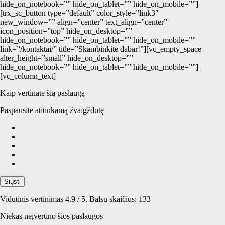
hide_on_notebook=”” hide_on_tablet=”” hide_on_mobile=””]
[trx_sc_button type=”default” color_style=”link3″
new_window=”” align=”center” text_align=”center”
icon_position=”top” hide_on_desktop=””
hide_on_notebook=”” hide_on_tablet=”” hide_on_mobile=””
link=”/kontaktai/” title=”Skambinkite dabar!”][vc_empty_space
alter_height=”small” hide_on_desktop=””
hide_on_notebook=”” hide_on_tablet=”” hide_on_mobile=””]
[vc_column_text]
Kaip vertinate šią paslaugą
Paspausite atitinkamą žvaigždutę
Siųsti
Vidutinis vertinimas
4.9
/ 5. Balsų skaičius:
133
Niekas neįvertino šios paslaugos