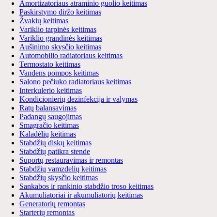
Amortizatoriaus atraminio guolio keitimas
Paskirstymo diržo keitimas
Žvakių keitimas
Variklio tarpinės keitimas
Variklio grandinės keitimas
Aušinimo skysčio keitimas
Automobilio radiatoriaus keitimas
Termostato keitimas
Vandens pompos keitimas
Salono pečiuko radiatoriaus keitimas
Interkulerio keitimas
Kondicionierių dezinfekcija ir valymas
Ratų balansavimas
Padangų saugojimas
Smagračio keitimas
Kaladėlių keitimas
Stabdžių diskų keitimas
Stabdžių patikra stende
Suportų restauravimas ir remontas
Stabdžių vamzdelių keitimas
Stabdžių skysčio keitimas
Sankabos ir rankinio stabdžio troso keitimas
Akumuliatoriai ir akumuliatorių keitimas
Generatorių remontas
Starterių remontas