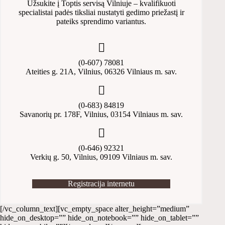
Užsukite į Toptis servisą Vilniuje – kvalifikuoti
specialistai padės tiksliai nustatyti gedimo priežastį ir
pateiks sprendimo variantus.
(0-607) 78081
Ateities g. 21A, Vilnius, 06326 Vilniaus m. sav.
(0-683) 84819
Savanorių pr. 178F, Vilnius, 03154 Vilniaus m. sav.
(0-646) 92321
Verkių g. 50, Vilnius, 09109 Vilniaus m. sav.
Registracija internetu
[/vc_column_text][vc_empty_space alter_height=”medium”
hide_on_desktop=”” hide_on_notebook=”” hide_on_tablet=””