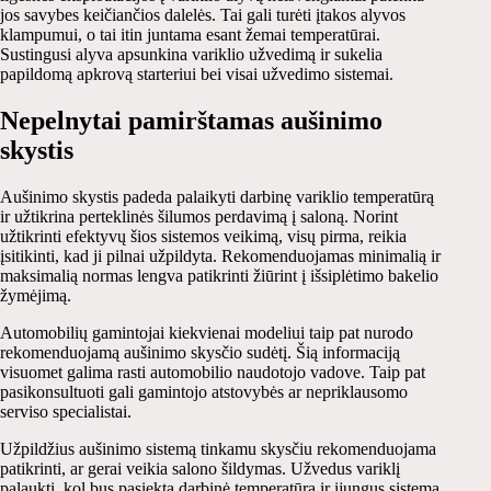
jos savybes keičiančios dalelės. Tai gali turėti įtakos alyvos
klampumui, o tai itin juntama esant žemai temperatūrai.
Sustingusi alyva apsunkina variklio užvedimą ir sukelia
papildomą apkrovą starteriui bei visai užvedimo sistemai.
Nepelnytai pamirštamas aušinimo
skystis
Aušinimo skystis padeda palaikyti darbinę variklio temperatūrą
ir užtikrina perteklinės šilumos perdavimą į saloną. Norint
užtikrinti efektyvų šios sistemos veikimą, visų pirma, reikia
įsitikinti, kad ji pilnai užpildyta. Rekomenduojamas minimalią ir
maksimalią normas lengva patikrinti žiūrint į išsiplėtimo bakelio
žymėjimą.
Automobilių gamintojai kiekvienai modeliui taip pat nurodo
rekomenduojamą aušinimo skysčio sudėtį. Šią informaciją
visuomet galima rasti automobilio naudotojo vadove. Taip pat
pasikonsultuoti gali gamintojo atstovybės ar nepriklausomo
serviso specialistai.
Užpildžius aušinimo sistemą tinkamu skysčiu rekomenduojama
patikrinti, ar gerai veikia salono šildymas. Užvedus variklį
palaukti, kol bus pasiekta darbinė temperatūra ir įjungus sistemą