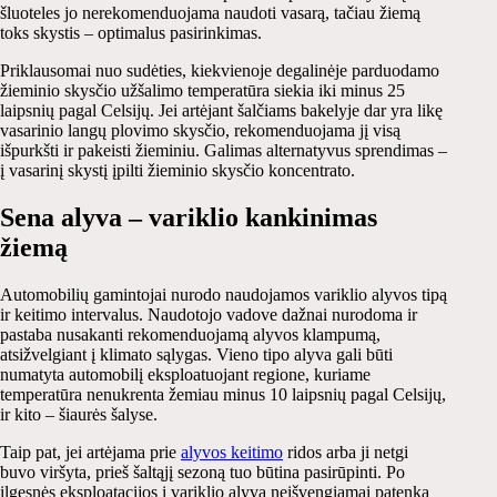
šluoteles jo nerekomenduojama naudoti vasarą, tačiau žiemą
toks skystis – optimalus pasirinkimas.
Priklausomai nuo sudėties, kiekvienoje degalinėje parduodamo
žieminio skysčio užšalimo temperatūra siekia iki minus 25
laipsnių pagal Celsijų. Jei artėjant šalčiams bakelyje dar yra likę
vasarinio langų plovimo skysčio, rekomenduojama jį visą
išpurkšti ir pakeisti žieminiu. Galimas alternatyvus sprendimas –
į vasarinį skystį įpilti žieminio skysčio koncentrato.
Sena alyva – variklio kankinimas
žiemą
Automobilių gamintojai nurodo naudojamos variklio alyvos tipą
ir keitimo intervalus. Naudotojo vadove dažnai nurodoma ir
pastaba nusakanti rekomenduojamą alyvos klampumą,
atsižvelgiant į klimato sąlygas. Vieno tipo alyva gali būti
numatyta automobilį eksploatuojant regione, kuriame
temperatūra nenukrenta žemiau minus 10 laipsnių pagal Celsijų,
ir kito – šiaurės šalyse.
Taip pat, jei artėjama prie
alyvos keitimo
ridos arba ji netgi
buvo viršyta, prieš šaltąjį sezoną tuo būtina pasirūpinti. Po
ilgesnės eksploatacijos į variklio alyvą neišvengiamai patenka