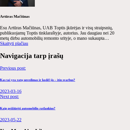
Artūras Mačiūnas
Esu Artūras Mačiūnas, UAB Toptis įkūrėjas ir visų straipsnių,
publikuojamų Toptis tinklaraštyje, autorius. Jau daugiau nei 20
metų dirbu automobilių remonto srityje, o mano sukaupta…
Skaityti plačiau
Navigacija tarp įrašų
Previous post:
Kas tai yra ratų suvedimas ir kodėl jis – itin svarbus?
2023-03-16
Next post:
Kaip prižiūrėti automobilio ratlankius?
2023-05-22