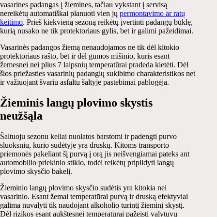
vasarines padangas į žiemines, tačiau vykstant į servisą
nereikėtų automatiškai planuoti vien jų
permontavimo ar ratų
keitimo
. Prieš kiekvieną sezoną reikėtų įvertinti padangų būklę,
kurią nusako ne tik protektoriaus gylis, bet ir galimi pažeidimai.
Vasarinės padangos žiemą nenaudojamos ne tik dėl kitokio
protektoriaus rašto, bet ir dėl gumos mišinio, kuris esant
žemesnei nei plius 7 laipsnių temperatūrai pradeda kietėti. Dėl
šios priežasties vasarinių padangių sukibimo charakteristikos net
ir važiuojant švariu asfaltu šaltyje pastebimai pablogėja.
Žieminis langų plovimo skystis
neužšąla
Šaltuoju sezonu keliai nuolatos barstomi ir padengti purvo
sluoksniu, kurio sudėtyje yra druskų. Kitoms transporto
priemonės pakeliant šį purvą į orą jis neišvengiamai pateks ant
automobilio priekinio stiklo, todėl reikėtų pripildyti langų
plovimo skysčio bakelį.
Žieminio langų plovimo skysčio sudėtis yra kitokia nei
vasarinio. Esant žemai temperatūrai purvą ir druską efektyviai
galima nuvalyti tik naudojant alkoholio turintį žieminį skystį.
Dėl rizikos esant aukštesnei temperatūrai pažeisti valytuvų