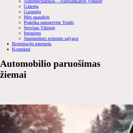
Automechanikas – Autošaltkalvis Vilniuje
Galerija
Garantija
Mes spaudoje
Praktika autoservise Toptis
Servisas Vilniuje
Įmonėms
Standartinės remonto sąlygos
Registracija internetu
Kontaktai
Automobilio paruošimas
žiemai