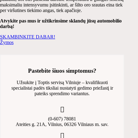
maksimaliu intensyvumu įsitinkinti, ar šilto oro srautas eina tiek
per viršutines tiekimo angas, tiek apačioje.
Atvykite pas mus ir užtikrinsime sklandų jūsų automobilio
darbą!
SKAMBINKITE DABAR!
Žymos
Pastebite šiuos simptomus?
Užsukite į Toptis servisą Vilniuje – kvalifikuoti
specialistai padės tiksliai nustatyti gedimo priežastį ir
pateiks sprendimo variantus.
(0-607) 78081
Ateities g. 21A, Vilnius, 06326 Vilniaus m. sav.