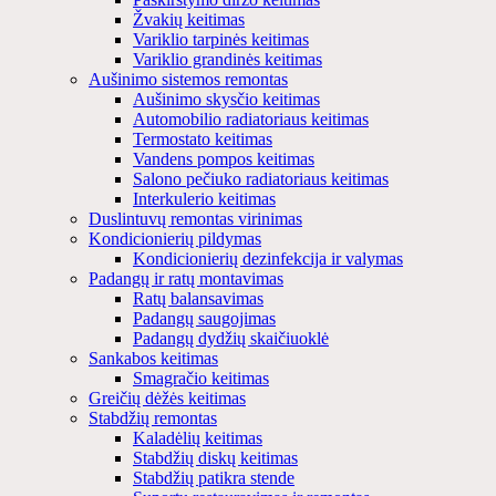
Žvakių keitimas
Variklio tarpinės keitimas
Variklio grandinės keitimas
Aušinimo sistemos remontas
Aušinimo skysčio keitimas
Automobilio radiatoriaus keitimas
Termostato keitimas
Vandens pompos keitimas
Salono pečiuko radiatoriaus keitimas
Interkulerio keitimas
Duslintuvų remontas virinimas
Kondicionierių pildymas
Kondicionierių dezinfekcija ir valymas
Padangų ir ratų montavimas
Ratų balansavimas
Padangų saugojimas
Padangų dydžių skaičiuoklė
Sankabos keitimas
Smagračio keitimas
Greičių dėžės keitimas
Stabdžių remontas
Kaladėlių keitimas
Stabdžių diskų keitimas
Stabdžių patikra stende