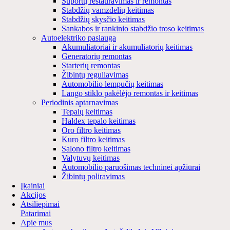
Suportų restauravimas ir remontas
Stabdžių vamzdelių keitimas
Stabdžių skysčio keitimas
Sankabos ir rankinio stabdžio troso keitimas
Autoelektriko paslauga
Akumuliatoriai ir akumuliatorių keitimas
Generatorių remontas
Starterių remontas
Žibintų reguliavimas
Automobilio lempučių keitimas
Lango stiklo pakėlėjo remontas ir keitimas
Periodinis aptarnavimas
Tepalų keitimas
Haldex tepalo keitimas
Oro filtro keitimas
Kuro filtro keitimas
Salono filtro keitimas
Valytuvų keitimas
Automobilio paruošimas techninei apžiūrai
Žibintų poliravimas
Įkainiai
Akcijos
Atsiliepimai
Patarimai
Apie mus