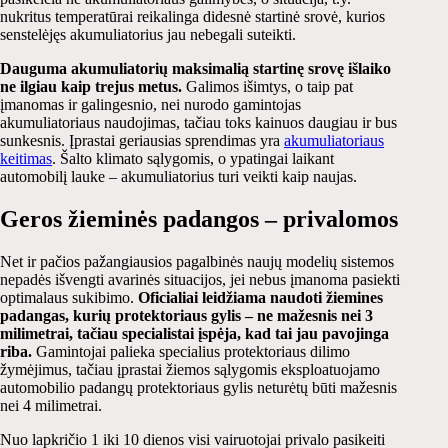
nukritus temperatūrai reikalinga didesnė startinė srovė, kurios
senstelėjęs akumuliatorius jau nebegali suteikti.
Dauguma akumuliatorių maksimalią startinę srovę išlaiko
ne ilgiau kaip trejus metus.
Galimos išimtys, o taip pat
įmanomas ir galingesnio, nei nurodo gamintojas
akumuliatoriaus naudojimas, tačiau toks kainuos daugiau ir bus
sunkesnis. Įprastai geriausias sprendimas yra
akumuliatoriaus
keitimas
. Šalto klimato sąlygomis, o ypatingai laikant
automobilį lauke – akumuliatorius turi veikti kaip naujas.
Geros žieminės padangos – privalomos
Net ir pačios pažangiausios pagalbinės naujų modelių sistemos
nepadės išvengti avarinės situacijos, jei nebus įmanoma pasiekti
optimalaus sukibimo.
Oficialiai leidžiama naudoti žiemines
padangas, kurių protektoriaus gylis – ne mažesnis nei 3
milimetrai, tačiau specialistai įspėja, kad tai jau pavojinga
riba.
Gamintojai palieka specialius protektoriaus dilimo
žymėjimus, tačiau įprastai žiemos sąlygomis eksploatuojamo
automobilio padangų protektoriaus gylis neturėtų būti mažesnis
nei 4 milimetrai.
Nuo lapkričio 1 iki 10 dienos visi vairuotojai privalo pasikeiti