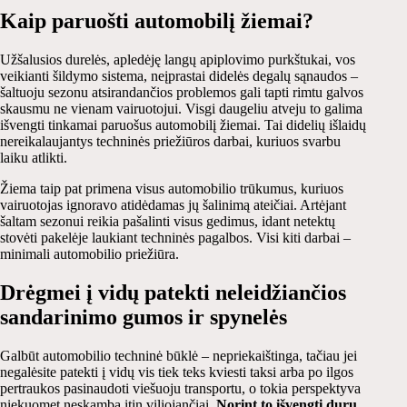
Kaip paruošti automobilį žiemai?
Užšalusios durelės, apledėję langų apiplovimo purkštukai, vos
veikianti šildymo sistema, neįprastai didelės degalų sąnaudos –
šaltuoju sezonu atsirandančios problemos gali tapti rimtu galvos
skausmu ne vienam vairuotojui. Visgi daugeliu atveju to galima
išvengti tinkamai paruošus automobilį žiemai. Tai didelių išlaidų
nereikalaujantys techninės priežiūros darbai, kuriuos svarbu
laiku atlikti.
Žiema taip pat primena visus automobilio trūkumus, kuriuos
vairuotojas ignoravo atidėdamas jų šalinimą ateičiai. Artėjant
šaltam sezonui reikia pašalinti visus gedimus, idant netektų
stovėti pakelėje laukiant techninės pagalbos. Visi kiti darbai –
minimali automobilio priežiūra.
Drėgmei į vidų patekti neleidžiančios
sandarinimo gumos ir spynelės
Galbūt automobilio techninė būklė – nepriekaištinga, tačiau jei
negalėsite patekti į vidų vis tiek teks kviesti taksi arba po ilgos
pertraukos pasinaudoti viešuoju transportu, o tokia perspektyva
niekuomet neskamba itin viliojančiai.
Norint to išvengti durų