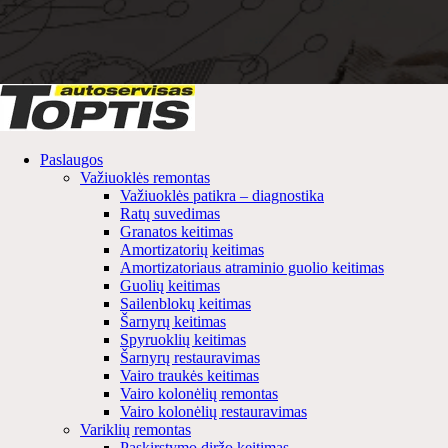
Paslaugos
Važiuoklės remontas
Važiuoklės patikra – diagnostika
Ratų suvedimas
Granatos keitimas
Amortizatorių keitimas
Amortizatoriaus atraminio guolio keitimas
Guolių keitimas
Sailenblokų keitimas
Šarnyrų keitimas
Spyruoklių keitimas
Šarnyrų restauravimas
Vairo traukės keitimas
Vairo kolonėlių remontas
Vairo kolonėlių restauravimas
Variklių remontas
Paskirstymo diržo keitimas