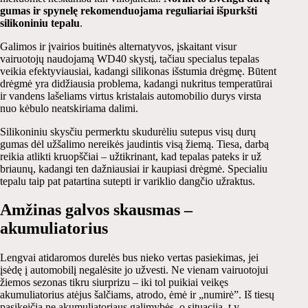
gumas ir spynelę rekomenduojama reguliariai išpurkšti
silikoniniu tepalu
.
Galimos ir įvairios buitinės alternatyvos, įskaitant visur
vairuotojų naudojamą WD40 skystį, tačiau specialus tepalas
veikia efektyviausiai, kadangi silikonas išstumia drėgmę. Būtent
drėgmė yra didžiausia problema, kadangi nukritus temperatūrai
ir vandens lašeliams virtus kristalais automobilio durys virsta
nuo kėbulo neatskiriama dalimi.
Silikoniniu skysčiu permerktu skudurėliu sutepus visų durų
gumas dėl užšalimo nereikės jaudintis visą žiemą. Tiesa, darbą
reikia atlikti kruopščiai – užtikrinant, kad tepalas pateks ir už
briaunų, kadangi ten dažniausiai ir kaupiasi drėgmė. Specialiu
tepalu taip pat patartina sutepti ir variklio dangčio užraktus.
Amžinas galvos skausmas –
akumuliatorius
Lengvai atidaromos durelės bus nieko vertas pasiekimas, jei
įsėdę į automobilį negalėsite jo užvesti. Ne vienam vairuotojui
žiemos sezonas tikru siurprizu – iki tol puikiai veikęs
akumuliatorius atėjus šalčiams, atrodo, ėmė ir „numirė”. Iš tiesų
pasikeičia ne akumuliatoriaus galimybės, o situacija, t.y.