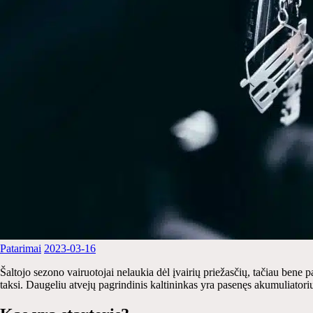
Patarimai
2023-03-16
Šaltojo sezono vairuotojai nelaukia dėl įvairių priežasčių, tačiau bene p
taksi. Daugeliu atvejų pagrindinis kaltininkas yra pasenęs akumuliatorius, 