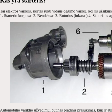
Kas yra starteris?
Tai elektros variklis, skirtas sukti vidaus degimo variklį, kol jis užsikuri
1. Starterio korpusas 2. Bendeksas 3. Rotorius (inkaras) 4. Statoriaus ap
Automobilio variklio užvedimui būtinas pradinis prasukimas, kurį ir atli