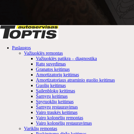
Paslaugos
Važiuoklės remontas
Važiuoklės patikra – diagnostika
Ratų suvedimas
Granatos keitimas
Amortizatorių keitimas
Amortizatoriaus atraminio guolio keitimas
Guolių keitimas
Sailenblokų keitimas
Šarnyrų keitimas
Spyruoklių keitimas
Šarnyrų restauravimas
Vairo traukės keitimas
Vairo kolonėlių remontas
Vairo kolonėlių restauravimas
Variklių remontas
Paskirstymo diržo keitimas