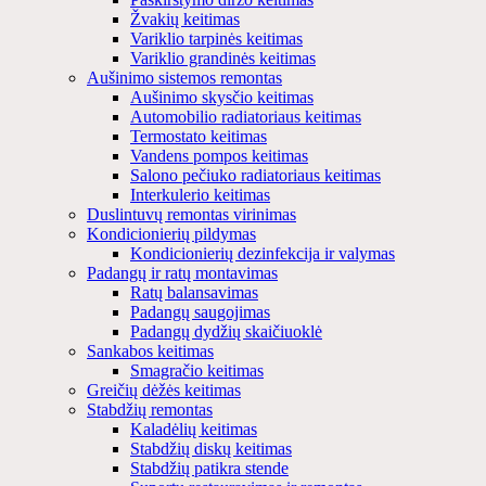
Žvakių keitimas
Variklio tarpinės keitimas
Variklio grandinės keitimas
Aušinimo sistemos remontas
Aušinimo skysčio keitimas
Automobilio radiatoriaus keitimas
Termostato keitimas
Vandens pompos keitimas
Salono pečiuko radiatoriaus keitimas
Interkulerio keitimas
Duslintuvų remontas virinimas
Kondicionierių pildymas
Kondicionierių dezinfekcija ir valymas
Padangų ir ratų montavimas
Ratų balansavimas
Padangų saugojimas
Padangų dydžių skaičiuoklė
Sankabos keitimas
Smagračio keitimas
Greičių dėžės keitimas
Stabdžių remontas
Kaladėlių keitimas
Stabdžių diskų keitimas
Stabdžių patikra stende