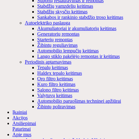
Suportų restauravimas ir remontas
Stabdžių vamzdelių keitimas
Stabdžių skysčio keitimas
Sankabos ir rankinio stabdžio troso keitimas
Autoelektriko paslauga
Akumuliatoriai ir akumuliatorių keitimas
Generatorių remontas
Starterių remontas
Žibintų reguliavimas
Automobilio lempučių keitimas
Lango stiklo pakėlėjo remontas ir keitimas
Periodinis aptarnavimas
Tepalų keitimas
Haldex tepalo keitimas
Oro filtro keitimas
Kuro filtro keitimas
Salono filtro keitimas
Valytuvų keitimas
Automobilio paruošimas techninei apžiūrai
Žibintų poliravimas
Įkainiai
Akcijos
Atsiliepimai
Patarimai
Apie mus