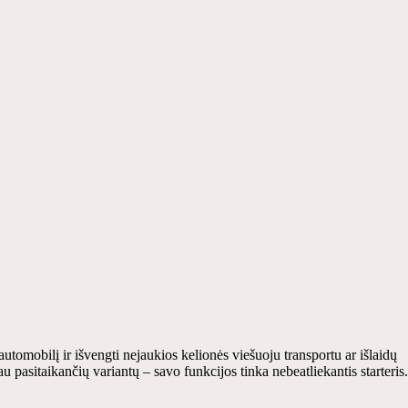
automobilį ir išvengti nejaukios kelionės viešuoju transportu ar išlaidų
au pasitaikančių variantų – savo funkcijos tinka nebeatliekantis starteris.