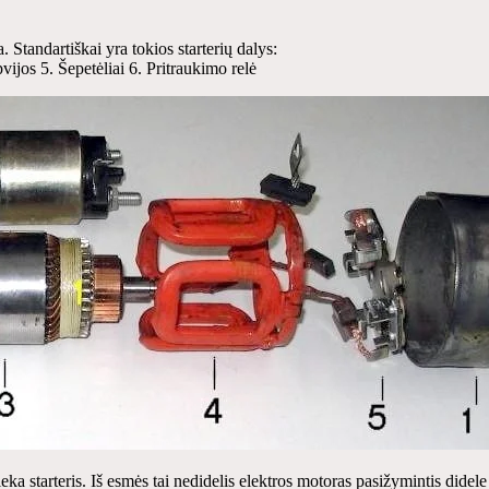
a. Standartiškai yra tokios starterių dalys:
vijos 5. Šepetėliai 6. Pritraukimo relė
eka starteris. Iš esmės tai nedidelis elektros motoras pasižymintis dide