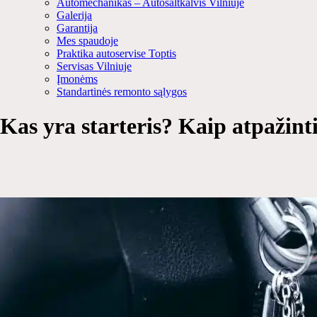
Automechanikas – Autošaltkalvis Vilniuje
Galerija
Garantija
Mes spaudoje
Praktika autoservise Toptis
Servisas Vilniuje
Įmonėms
Standartinės remonto sąlygos
Kas yra starteris? Kaip atpažint