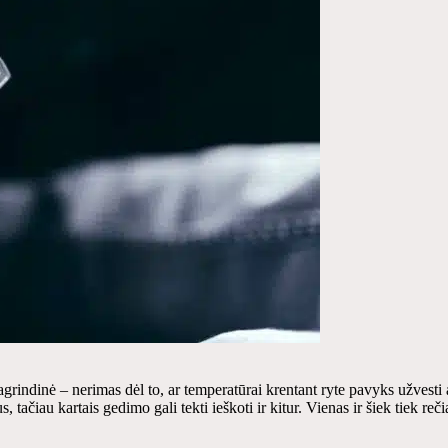
agrindinė – nerimas dėl to, ar temperatūrai krentant ryte pavyks užvesti 
tačiau kartais gedimo gali tekti ieškoti ir kitur. Vienas ir šiek tiek reči